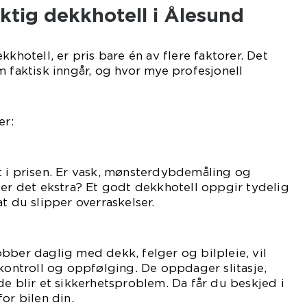
iktig dekkhotell i Ålesund
kkhotell, er pris bare én av flere faktorer. Det
m faktisk inngår, og hvor mye profesjonell
er:
t i prisen. Er vask, mønsterdybdemåling og
ter det ekstra? Et godt dekkhotell oppgir tydelig
t du slipper overraskelser.
bber daglig med dekk, felger og bilpleie, vil
 kontroll og oppfølging. De oppdager slitasje,
de blir et sikkerhetsproblem. Da får du beskjed i
or bilen din.