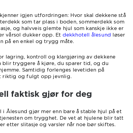
kjenner igjen utfordringen: Hvor skal dekkene stå
nterdekk som tar plass i boden, sommerdekk som
arasje, og halvveis glemte hjul som kanskje ikke er
ller vårsol dukker opp. Et
dekkhotell ålesund
løser
n på en enkel og trygg måte.
or lagring, kontroll og klargjøring av dekkene
blir tryggere å kjøre, du sparer tid, og du
 hjemme. Samtidig forlenges levetiden på
 riktig og fulgt opp jevnlig.
ll faktisk gjør for deg
l i Ålesund gjør mer enn bare å stable hjul på et
jenesten om trygghet. De vet at hjulene blir tatt
 etter slitasje og varsler når noe bør skiftes.