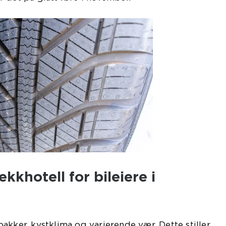
kkhotell for bileiere i
akker, kystklima og varierende vær. Dette stiller