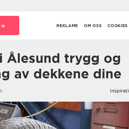
no
REKLAME
OM OSS
COOKIES
ng av dekkene dine
n
Inspirat