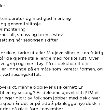
ert:
ig temperatur og med god merking
g generell slitasje
ør montering
jerne salt, smuss og bremsestøv
etting når sesongen skifter
rekke, tørke ut eller få ujevn slitasje. I en fuktig
står de gjerne stille lenge med for lite luft. Over
 veigrep og mer støy. På et dekkhotell blir
ller liggende på en måte som ivaretar formen, og
rt ved sesongskiftet.
 oversikt. Mange opplever usikkerhet: Er
l en ny sesong? Er dekkene ujevnt slitt? På et
deringer gjort av folk som jobber med dekk hver
skjed når det er på tide å planlegge nye dekk, i
 det på glatt føre i november.