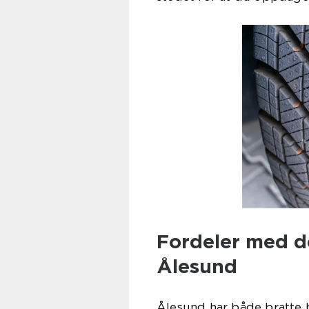
Fordeler med de
Ålesund
Ålesund har både bratte b