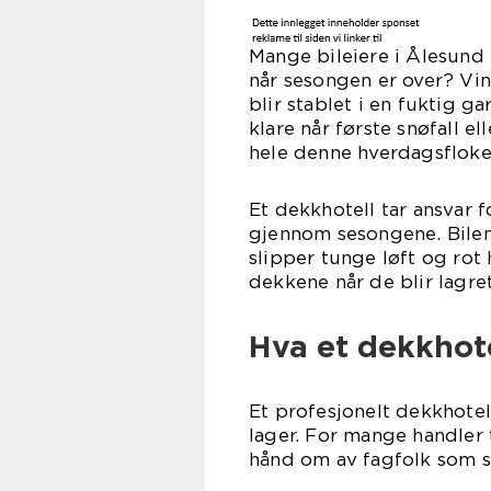
Mange bileiere i Ålesund 
når sesongen er over? Vi
blir stablet i en fuktig g
klare når første snøfall e
hele denne hverdagsfloke
Et dekkhotell tar ansvar f
gjennom sesongene. Bilen 
slipper tunge løft og rot
dekkene når de blir lagret
Hva et dekkhote
Et profesjonelt dekkhotel
lager. For mange handler t
hånd om av fagfolk som ser