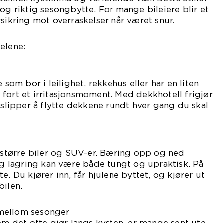
 og riktig sesongbytte. For mange bileiere blir et
rsikring mot overraskelser når været snur.
elene:
 som bor i leilighet, rekkehus eller har en liten
jul fort et irritasjonsmoment. Med dekkhotell frigjør
g slipper å flytte dekkene rundt hver gang du skal
å større biler og SUV-er. Bæring opp og ned
 og lagring kan være både tungt og upraktisk. På
e. Du kjører inn, får hjulene byttet, og kjører ut
bilen.
mellom sesonger
som det ofte gjør langs kysten, er mange sent ute