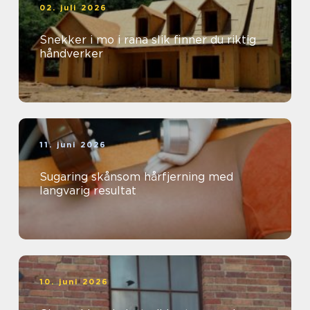
02. juli 2026
Snekker i mo i rana slik finner du riktig
håndverker
11. juni 2026
Sugaring skånsom hårfjerning med
langvarig resultat
10. juni 2026