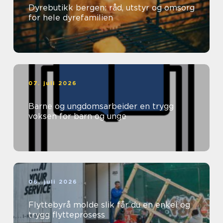
Dyrebutikk bergen: råd, utstyr og omsorg
for hele dyrefamilien
07. juli 2026
Barne og ungdomsarbeider en trygg
voksen for barn og unge
06. juli 2026
Flyttebyrå molde slik får du en enkel og
trygg flytteprosess