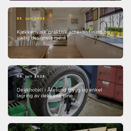
05. juli 2026
Kjøkkenvask praktisk arbeidsstasjon og
viktig designelement
04. juli 2026
Dekkhotell i Ålesund trygg og enkel
lagring av dekkene dine