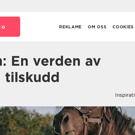
no
REKLAME
OM OSS
COOKIES
 tilskudd
Inspirat