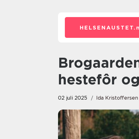
HELSENAUSTET.
Brogaarden: En verden av
hestefôr og
02 juli 2025
Ida Kristoffersen