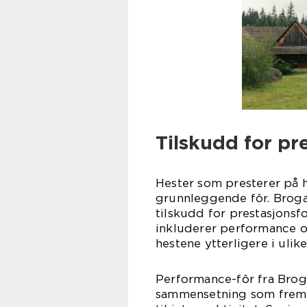
Tilskudd for pr
Hester som presterer på h
grunnleggende fôr. Broga
tilskudd for prestasjons
inkluderer performance og
hestene ytterligere i ulike 
Performance-fôr fra Broga
sammensetning som frem