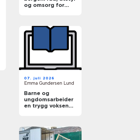
og omsorg for
hele dyrefamilien
07. juli 2026
Emma Gundersen Lund
Barne og
ungdomsarbeider
en trygg voksen
for barn og unge