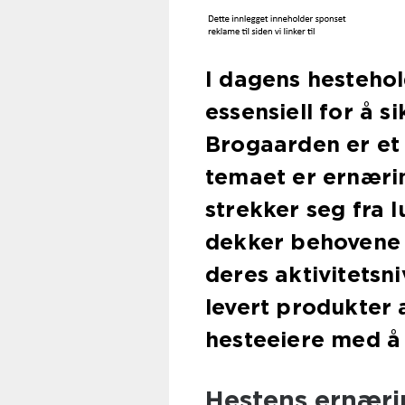
I dagens hestehol
essensiell for å s
Brogaarden er et 
temaet er ernærin
strekker seg fra 
dekker behovene t
deres aktivitetsni
levert produkter 
hesteeiere med å g
Hestens ernær