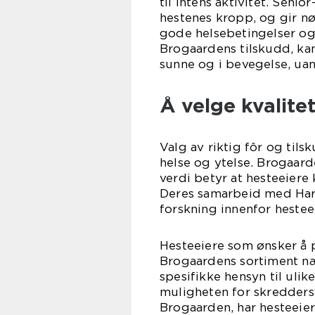
til intens aktivitet. Seni
hestenes kropp, og gir n
gode helsebetingelser og 
Brogaardens tilskudd, kan
sunne og i bevegelse, uan
Å velge kvalit
Valg av riktig fôr og tils
helse og ytelse. Brogaard
verdi betyr at hesteeiere 
Deres samarbeid med Hart
forskning innenfor heste
Hesteeiere som ønsker å p
Brogaardens sortiment næ
spesifikke hensyn til uli
muligheten for skredders
Brogaarden, har hesteeier