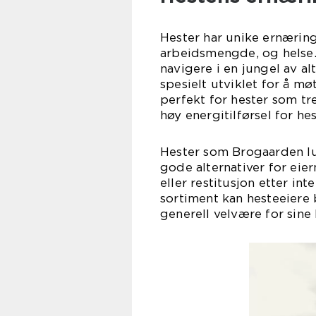
Hester har unike ernærin
arbeidsmengde, og helse. 
navigere i en jungel av al
spesielt utviklet for å m
perfekt for hester som tre
høy energitilførsel for he
Hester som Brogaarden lu
gode alternativer for eie
eller restitusjon etter in
sortiment kan hesteeiere 
generell velvære for sine 