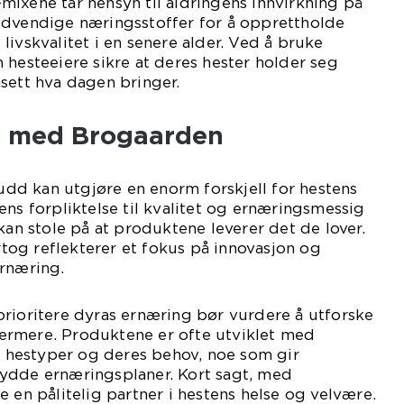
or-mixene tar hensyn til aldringens innvirkning på
ødvendige næringsstoffer for å opprettholde
livskvalitet i en senere alder. Ved å bruke
 hesteeiere sikre at deres hester holder seg
sett hva dagen bringer.
et med Brogaarden
kudd kan utgjøre en enorm forskjell for hestens
ens forpliktelse til kvalitet og ernæringsmessig
kan stole på at produktene leverer det de lover.
og reflekterer et fokus på innovasjon og
ernæring.
rioritere dyras ernæring bør vurdere å utforske
rmere. Produktene er ofte utviklet med
ke hestyper og deres behov, noe som gir
ydde ernæringsplaner. Kort sagt, med
e en pålitelig partner i hestens helse og velvære.