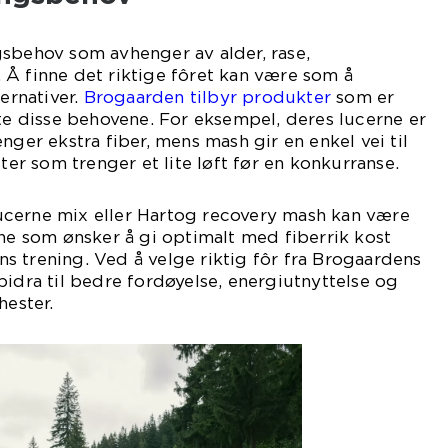
gsbehov som avhenger av alder, rase,
Å finne det riktige fôret kan være som å
ternativer.
Brogaarden tilbyr produkter
som er
øte disse behovene. For eksempel, deres lucerne er
nger ekstra fiber, mens mash gir en enkel vei til
ster som trenger et lite løft før en konkurranse.
cerne mix eller Hartog recovery mash kan være
rne som ønsker å gi optimalt med fiberrik kost
tens trening. Ved å velge riktig fôr fra Brogaardens
bidra til bedre fordøyelse, energiutnyttelse og
hester.