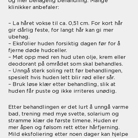
og mer behagelig behandling. Mange
klinikker anbefaler:
– La håret vokse til ca. 0,51 cm. For kort hår
gir dårlig feste, for langt hår kan gi mer
ubehag.
– Eksfolier huden forsiktig dagen før for å
fjerne døde hudceller.
– Møt opp med ren hud uten olje, krem eller
deodorant på området som skal behandles.
– Unngå sterk soling rett før behandlingen,
spesielt hvis huden lett blir rød eller sår.
– Bruk løse klær etter behandling, slik at
huden får puste og ikke irriteres unødig.
Etter behandlingen er det lurt å unngå varme
bad, trening med mye svette, solarium og
stramme klær de første timene. Huden er
mer åpen og følsom rett etter hårfjerning.
Mild eksfoliering etter noen dager kan hjelpe