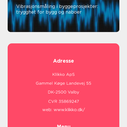
Vibrasjonsmåling i byggeprosjekter:
trygghet for bygg og naboer
Adresse
web:
www.klikko.dk/
Menu