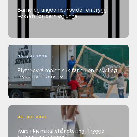
Barne og ungdomsarbeider en trygg
voksen for barn og unge
06. juli 2026
Flyttebyrå molde slik får du en enkel og
trygg flytteprosess
05. juli 2026
Kurs i kjemikaliehåndtering: Trygge