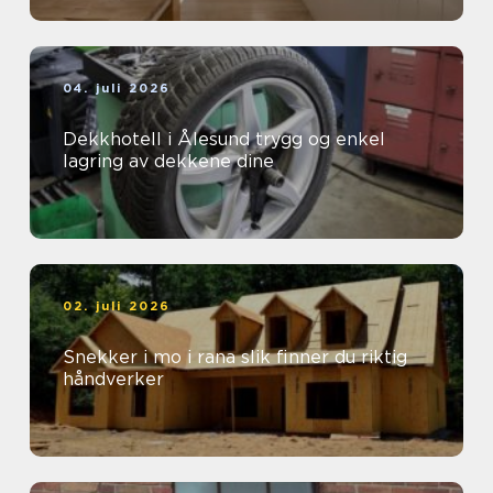
04. juli 2026
Dekkhotell i Ålesund trygg og enkel
lagring av dekkene dine
02. juli 2026
Snekker i mo i rana slik finner du riktig
håndverker