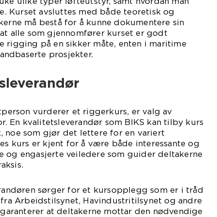
uke ulike typer løfteutstyr, samt hvordan man
åte. Kurset avsluttes med både teoretisk og
akerne må bestå for å kunne dokumentere sin
 at alle som gjennomfører kurset er godt
 rigging på en sikker måte, enten i maritime
 landbaserte prosjekter.
rsleverandør
tperson vurderer et riggerkurs, er valg av
or. En kvalitetsleverandør som BIKS kan tilby kurs
 noe som gjør det lettere for en variert
res kurs er kjent for å være både interessante og
e og engasjerte veiledere som guider deltakerne
aksis.
erandøren sørger for et kursopplegg som er i tråd
 fra Arbeidstilsynet, Havindustritilsynet og andre
e garanterer at deltakerne mottar den nødvendige