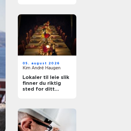
belastningsplager
05. august 2026
Kim André Haugen
Lokaler til leie slik
finner du riktig
sted for ditt
arrangement