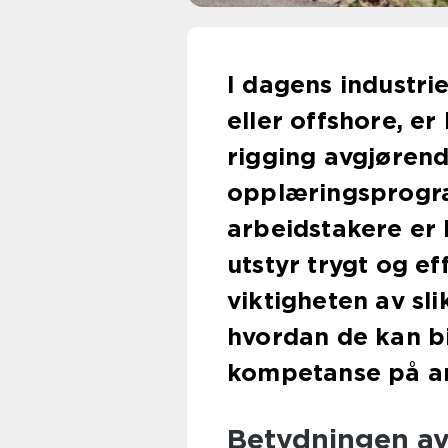
I dagens industri
eller offshore, e
rigging avgjørend
opplæringsprogr
arbeidstakere er k
utstyr trygt og ef
viktigheten av sl
hvordan de kan bi
kompetanse på ar
Betydningen av 