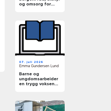
og omsorg for
hele dyrefamilien
07. juli 2026
Emma Gundersen Lund
Barne og
ungdomsarbeider
en trygg voksen
for barn og unge