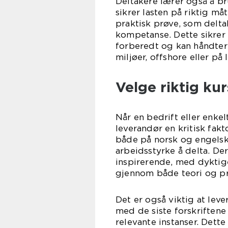
Deltakere lærer også å br
sikrer lasten på riktig m
praktisk prøve, som delt
kompetanse. Dette sikrer
forberedt og kan håndtere
miljøer, offshore eller på
Velge riktig ku
Når en bedrift eller enkel
leverandør en kritisk fakt
både på norsk og engelsk,
arbeidsstyrke å delta. De
inspirerende, med dyktig
gjennom både teori og pr
Det er også viktig at lev
med de siste forskriftene
relevante instanser. Dett