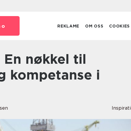
no
REKLAME
OM OSS
COOKIES
og kompetanse i
rsen
Inspirat