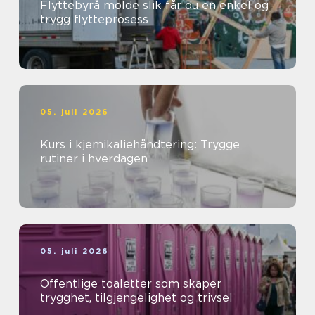
Flyttebyrå molde slik får du en enkel og
trygg flytteprosess
05. juli 2026
Kurs i kjemikaliehåndtering: Trygge
rutiner i hverdagen
05. juli 2026
Offentlige toaletter som skaper
trygghet, tilgjengelighet og trivsel