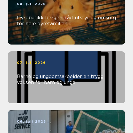
08. juli 2026
Dyrebutikk bergen: råd, utstyr og omsorg
for hele dyrefamilien
07. juli 2026
Barne og ungdomsarbeider en trygg
voksen for barn og unge
06. juli 2026