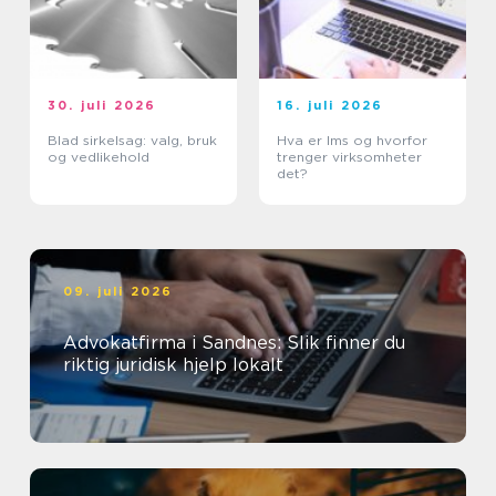
30. juli 2026
16. juli 2026
Blad sirkelsag: valg, bruk
Hva er lms og hvorfor
og vedlikehold
trenger virksomheter
det?
09. juli 2026
Advokatfirma i Sandnes: Slik finner du
riktig juridisk hjelp lokalt