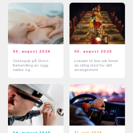
05. august 2026
05. august 2026
Osteopat på Storo:
Lokaler til leie slik finner
Behandling av rygg,
du riktig sted for ditt
nakke og
arrangement
belastningsplager
04. august 2026
31. juli 2026