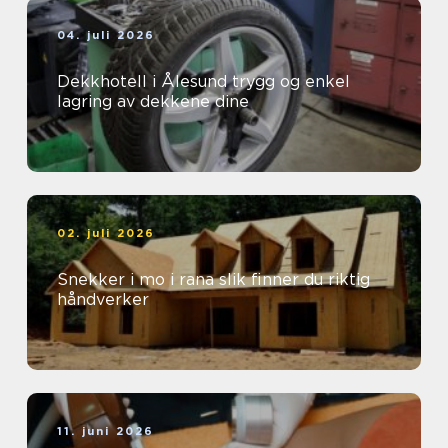
04. juli 2026
Dekkhotell i Ålesund trygg og enkel
lagring av dekkene dine
02. juli 2026
Snekker i mo i rana slik finner du riktig
håndverker
11. juni 2026