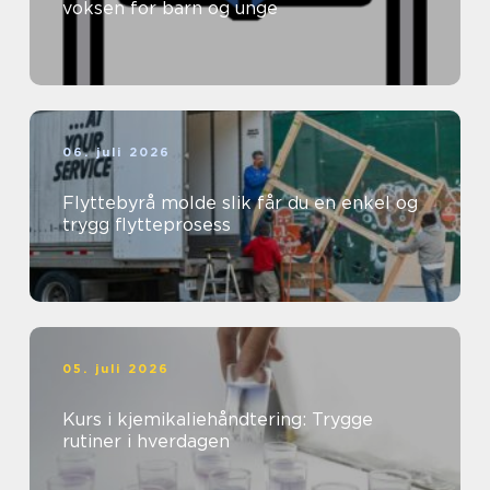
voksen for barn og unge
06. juli 2026
Flyttebyrå molde slik får du en enkel og
trygg flytteprosess
05. juli 2026
Kurs i kjemikaliehåndtering: Trygge
rutiner i hverdagen