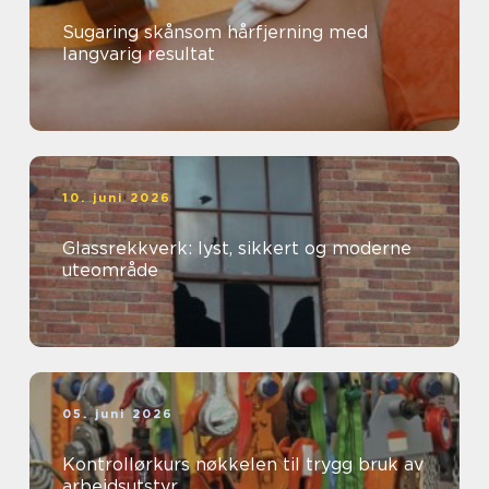
Sugaring skånsom hårfjerning med
langvarig resultat
10. juni 2026
Glassrekkverk: lyst, sikkert og moderne
uteområde
05. juni 2026
Kontrollørkurs nøkkelen til trygg bruk av
arbeidsutstyr