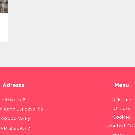
Adresse
Menu
Reklame
Om oss
Cookies
Kontakt Os
Sitemap