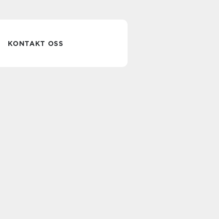
KONTAKT OSS