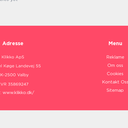
Adresse
Menu
Reklame
Om oss
Cookies
Kontakt Os
Sitemap
:
www.klikko.dk/