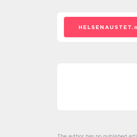
HELSENAUSTET.
The author has no published arti