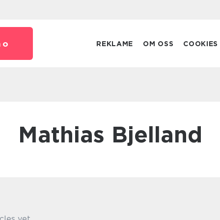
no
REKLAME
OM OSS
COOKIES
Mathias Bjelland
cles yet