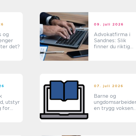
26
09. juli 2026
s og
Advokatfirma i
renger
Sandnes: Slik
ter det?
finner du riktig
juridisk hjelp
lokalt
026
07. juli 2026
k
Barne og
d, utstyr
ungdomsarbeide
 for
en trygg voksen
amilien
for barn og unge