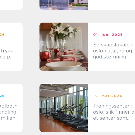
viktigste skall
026
01. juni 2026
Selskapslokale i
g
oslo natur, ro og
hjelp
god stemning
 i
n
026
19. mai 2026
kolbotn
Treningssenter i
andling
oslo: slik finner d
amilien
et senter som
faktisk brukes