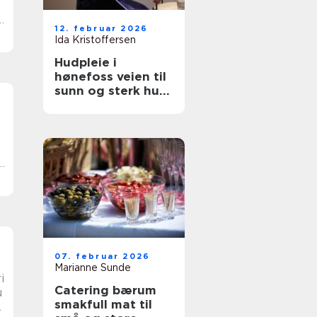
g
12. februar 2026
Ida Kristoffersen
Hudpleie i
hønefoss veien til
sunn og sterk hud
året rundt
g
07. februar 2026
Marianne Sunde
i
Catering bærum
smakfull mat til