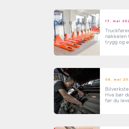
17. mai 20
Truckføre
nøkkelen t
trygg og e
hverdag p
og termin
08. mai 2
Bilverkste
Hva bør du
før du lev
bilen inn?