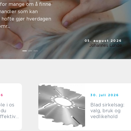
kke og
 for mange om å finne
ehandler som kan
ngsplag
r hofte gjør hverdagen
mr...
05. august 2026
Johannes Lunde
26
30. juli 2026
le i os
Blad sirkelsag:
 du
valg, bruk og
ffektiv
vedlikehold
g