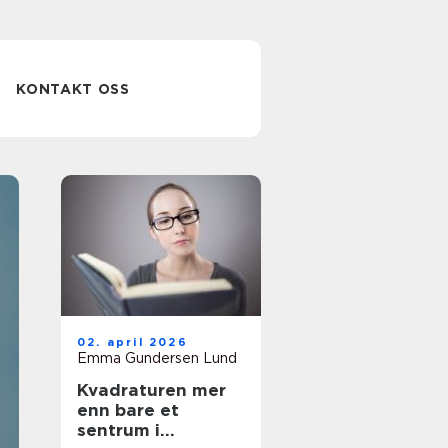
KONTAKT OSS
Lokaler til leie
02. april 2026
slik finner du
Emma Gundersen Lund
Kvadraturen mer
riktig sted for
enn bare et
sentrum i