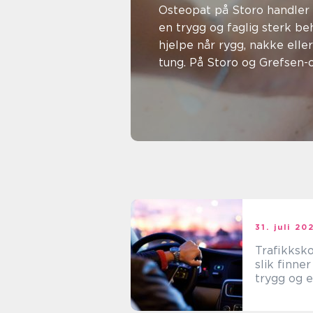
rygg, na
Osteopat på Storo handler
en trygg og faglig sterk b
belastni
hjelpe når rygg, nakke elle
tung. På Storo og Grefsen-o
er
04. august 2026
Silje Elise Johansen
31. juli 20
Trafikksko
slik finner
trygg og e
opplærin