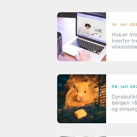
16. juli 20
Hva er lm
hvorfor t
virksomhe
08. juli 2
Dyrebutik
bergen: rå
og omsorg
hele dyref