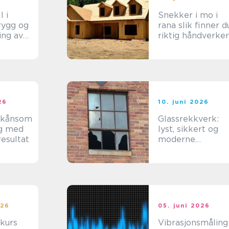
 i
Snekker i mo i
rana slik finner du
ing av
riktig håndverker
ine
26
10. juni 2026
Glassrekkverk:
ng med
lyst, sikkert og
resultat
moderne
uteområde
026
05. juni 2026
rkurs
Vibrasjonsmåling 