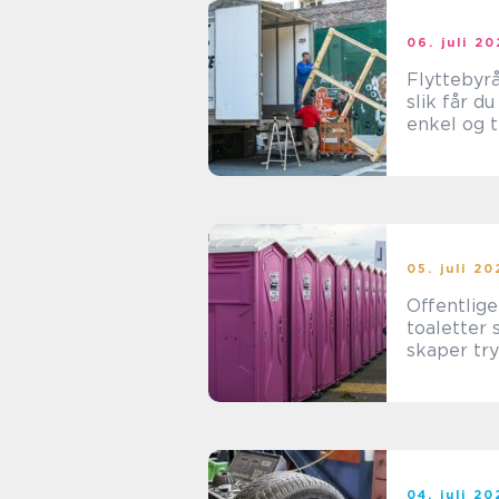
06. juli 2
Flyttebyr
slik får du
enkel og 
flyttepros
05. juli 2
Offentlige
toaletter
skaper tr
tilgjengel
trivsel
04. juli 2