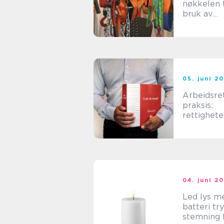
nøkkelen t
bruk av
arbeidsuts
05. juni 2
Arbeidsret
praksis:
rettighete
plikter og
prosesser
04. juni 2
Led lys m
batteri trygg
stemning 