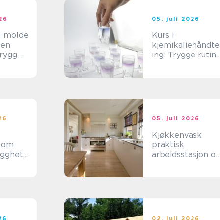
026
05. juli 2026
å molde
Kurs i
 en
kjemikaliehåndte
trygg
ing: Trygge rutin
ess
i hverdagen
026
05. juli 2026
Kjøkkenvask
 som
praktisk
ygghet,
arbeidsstasjon o
ighet og
viktig
designelement
026
02. juli 2026