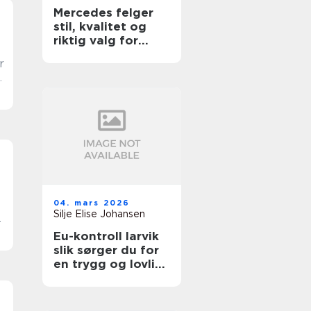
Mercedes felger
stil, kvalitet og
riktig valg for
bilen
r
er
04. mars 2026
Silje Elise Johansen
g
Eu-kontroll larvik
slik sørger du for
en trygg og lovlig
bil