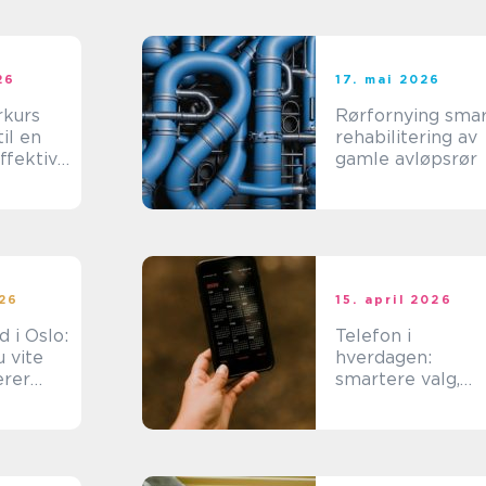
26
17. mai 2026
rkurs
Rørfornying smart
il en
rehabilitering av
ffektiv
gamle avløpsrør
å lager
al
026
15. april 2026
d i Oslo:
Telefon i
 vite
hverdagen:
erer
smartere valg,
lengre levetid og
lavere kostnader