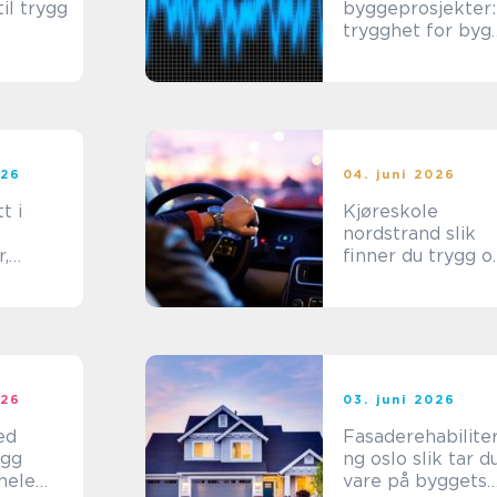
il trygg
byggeprosjekter:
trygghet for byg
tyr
og naboer
026
04. juni 2026
t i
Kjøreskole
nordstrand slik
r,
finner du trygg o
 gode
effektiv
trafikkopplæring
026
03. juni 2026
ed
Fasaderehabiliter
ng oslo slik tar du
hele
vare på byggets