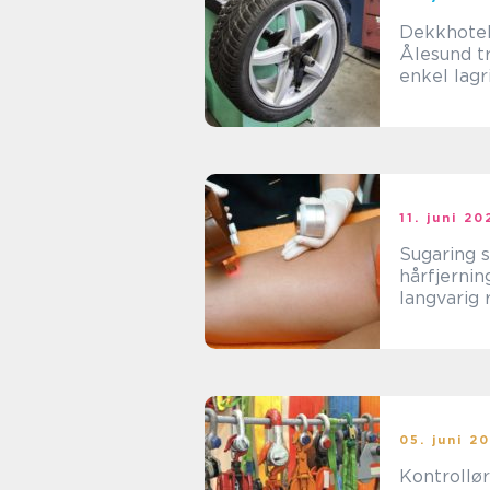
Dekkhotell
Ålesund trygg og
enkel lagr
dekkene d
11. juni 20
Sugaring skånsom
hårfjerni
langvarig 
05. juni 2
Kontrollø