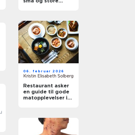
små og store
anledninger
06. februar 2026
Kristin Elisabeth Solberg
Restaurant asker
en guide til gode
matopplevelser i
sentrum
u