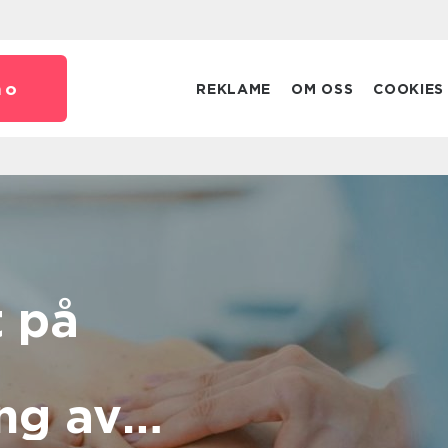
no
REKLAME
OM OSS
COOKIES
 på
ng av