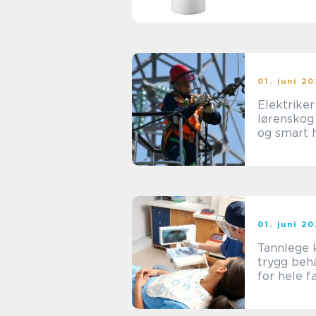
året
01. juni 2
Elektriker
lørenskog tryg
og smart 
med strøm
hverdage
01. juni 2
Tannlege 
trygg beh
for hele f