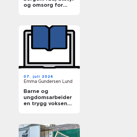
og omsorg for
hele dyrefamilien
07. juli 2026
Emma Gundersen Lund
Barne og
ungdomsarbeider
en trygg voksen
for barn og unge