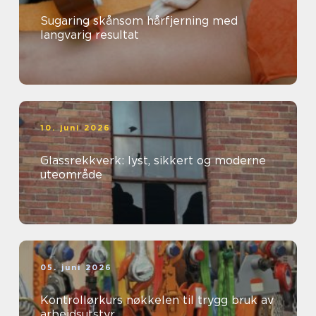
Sugaring skånsom hårfjerning med
langvarig resultat
10. juni 2026
Glassrekkverk: lyst, sikkert og moderne
uteområde
05. juni 2026
Kontrollørkurs nøkkelen til trygg bruk av
arbeidsutstyr