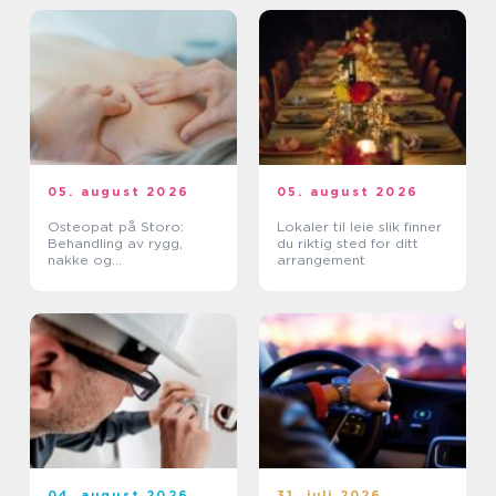
05. august 2026
05. august 2026
Osteopat på Storo:
Lokaler til leie slik finner
Behandling av rygg,
du riktig sted for ditt
nakke og
arrangement
belastningsplager
04. august 2026
31. juli 2026