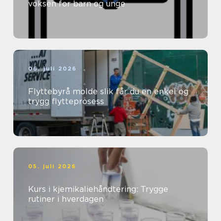
voksen for barn og unge
06. juli 2026
Flyttebyrå molde slik får du en enkel og
trygg flytteprosess
05. juli 2026
Kurs i kjemikaliehåndtering: Trygge
rutiner i hverdagen