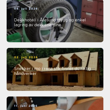
04. juli 2026
Dekkhotell i Ålesund trygg og enkel
lagring av dekkene dine
02. juli 2026
Snekker i mo i rana slik finner du riktig
håndverker
11. juni 2026